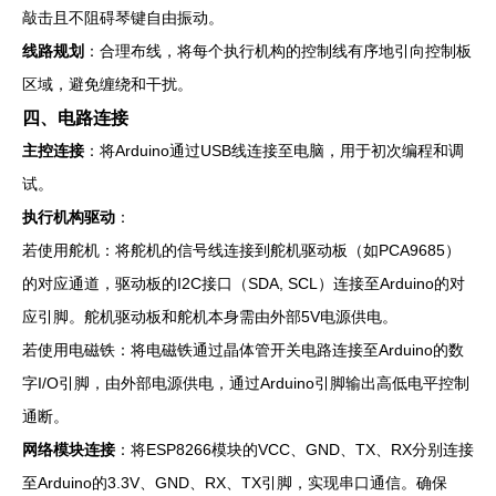
敲击且不阻碍琴键自由振动。
线路规划
：合理布线，将每个执行机构的控制线有序地引向控制板
区域，避免缠绕和干扰。
四、电路连接
主控连接
：将Arduino通过USB线连接至电脑，用于初次编程和调
试。
执行机构驱动
：
若使用舵机：将舵机的信号线连接到舵机驱动板（如PCA9685）
的对应通道，驱动板的I2C接口（SDA, SCL）连接至Arduino的对
应引脚。舵机驱动板和舵机本身需由外部5V电源供电。
若使用电磁铁：将电磁铁通过晶体管开关电路连接至Arduino的数
字I/O引脚，由外部电源供电，通过Arduino引脚输出高低电平控制
通断。
网络模块连接
：将ESP8266模块的VCC、GND、TX、RX分别连接
至Arduino的3.3V、GND、RX、TX引脚，实现串口通信。确保