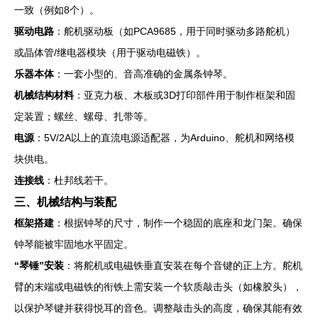
一致（例如8个）。
驱动电路
：舵机驱动板（如PCA9685，用于同时驱动多路舵机）
或晶体管/继电器模块（用于驱动电磁铁）。
乐器本体
：一套小型的、音高准确的金属条钟琴。
机械结构材料
：亚克力板、木板或3D打印部件用于制作框架和固
定装置；螺丝、螺母、扎带等。
电源
：5V/2A以上的直流电源适配器，为Arduino、舵机和网络模
块供电。
连接线
：杜邦线若干。
三、机械结构与装配
框架搭建
：根据钟琴的尺寸，制作一个稳固的底座和龙门架。确保
钟琴能被牢固地水平固定。
“琴锤”安装
：将舵机或电磁铁垂直安装在每个音键的正上方。舵机
臂的末端或电磁铁的衔铁上需安装一个软质敲击头（如橡胶头），
以保护琴键并获得悦耳的音色。调整敲击头的高度，确保其能有效