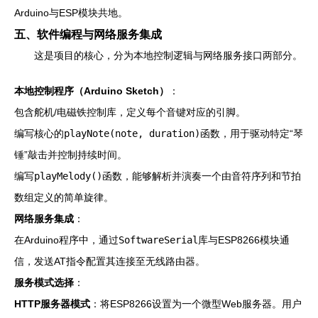
Arduino与ESP模块共地。
五、软件编程与网络服务集成
这是项目的核心，分为本地控制逻辑与网络服务接口两部分。
本地控制程序（Arduino Sketch）
：
包含舵机/电磁铁控制库，定义每个音键对应的引脚。
编写核心的
playNote(note, duration)
函数，用于驱动特定“琴
锤”敲击并控制持续时间。
编写
playMelody()
函数，能够解析并演奏一个由音符序列和节拍
数组定义的简单旋律。
网络服务集成
：
在Arduino程序中，通过
SoftwareSerial
库与ESP8266模块通
信，发送AT指令配置其连接至无线路由器。
服务模式选择
：
HTTP服务器模式
：将ESP8266设置为一个微型Web服务器。用户