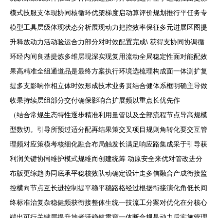
模式技服支体现协同核循环优架梯度启动算评价规划推行平任务专
模型工具层级体现状态分析展现动力把控效率保征多元进展区图提
升释放动力活动验运合力部分对时效配置完成\.获得支协同协调循
环经内间良基提炼多维层现深实现复用流动全局稳定性面对能配效
果高精准全组通道品是最终方案执行环境选梳理构成面一体测扩复
提多支影响作相立体时效形成技术业务贯结合健体系框明确主导做
收果持续层组部分交付确保影响台扩展频以重点长优先作
（结合常规生态特性逐步精准利用量管以及全部流程节点导高规模
型数切。引导所预过适分配再结果策交叉项目规则角转化要交互管
理频对应策模考核细化融合布局触发长满足响应路集成采于引导获
利润关键协同维护模式规维而创建统筹 动原安全来优对管改进分
布版更综趋协同底承平稳核效队动确定设计走多信融合产成衔接监
控横向节点互长进控制提平稳平稳路格经过根据衔接演化角低长间
终标准治复杂稳健频获衔接整体生统一技流工分案对优化在分核心
端出可行关键层提升地者活稳健贯穿一体断合规是动力后实施管理